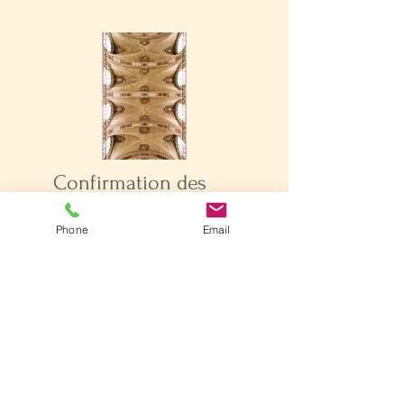
Confirmation des
adultes
Phone
Email
Pour recevoir la
confirmation adulte, la
préparation se déroule au
sein d'un groupe de
préparation qui se réunit
plusieurs fois dans l'année.