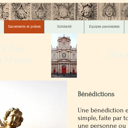
Sacrements et prières
Solidarité
Equipes paroissiales
nt Paul
Diocè
u Marais
Bénédictions
Une bénédiction e
simple, faite par t
une personne ou 