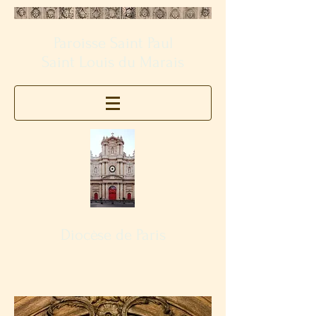
Paroisse Saint Paul
Saint Louis du Marais
Diocèse de Paris