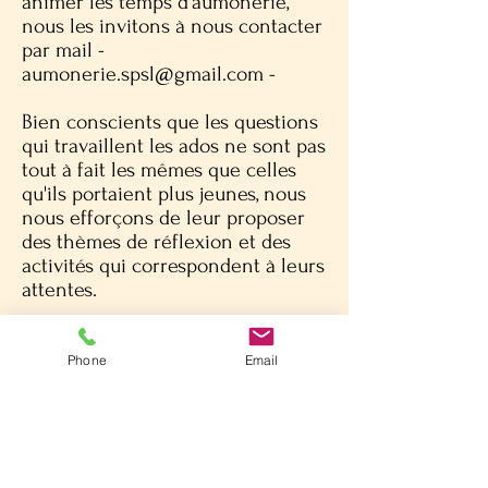
animer les temps d'aumônerie,
nous les invitons à nous contacter
par mail -
aumonerie.spsl@gmail.com
-
Bien conscients que les questions
qui travaillent les ados ne sont pas
tout à fait les mêmes que celles
qu'ils portaient plus jeunes, nous
nous efforçons de leur proposer
des thèmes de réflexion et des
activités qui correspondent à leurs
attentes.
La rentrée de l'aumônerie des
collégiens est prévue
Phone
Email
les mardi 16
et jeudi 18 septembre
2025.