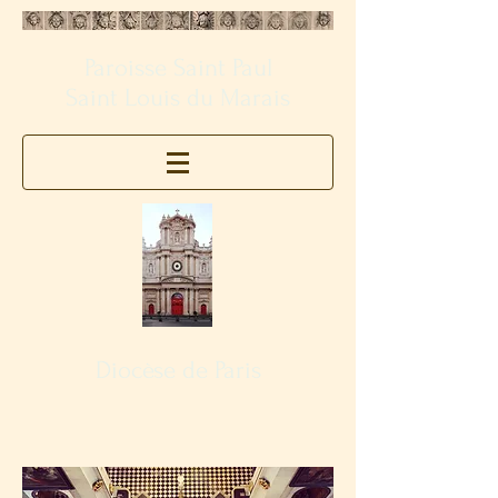
Paroisse Saint Paul
Saint Louis du Marais
Diocèse de Paris