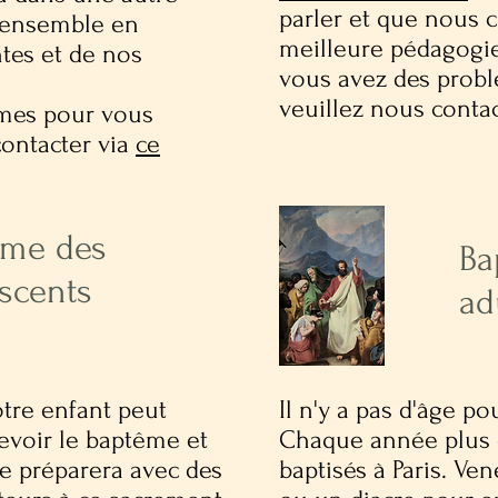
parler et que nous 
s ensemble en
meilleure pédagogie
ntes et de nos
vous avez des probl
veuillez nous conta
èmes pour vous
contacter via
ce
ême des
Ba
scents
ad
otre enfant peut
Il n'y a pas d'âge p
cevoir le baptême et
Chaque année plus 
 se préparera avec des
baptisés à Paris. Ve