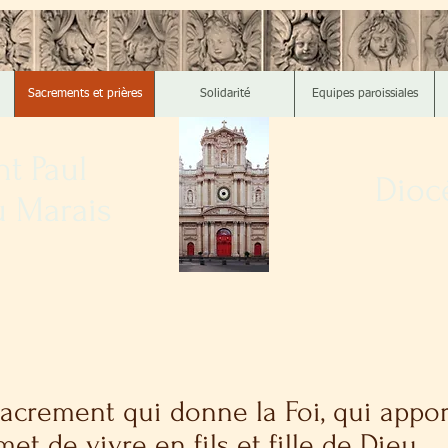
Sacrements et prières
Solidarité
Equipes paroissiales
nt Paul
Diocè
u Marais
acrement qui donne la Foi, qui apport
met de vivre en fils et fille de Dieu.