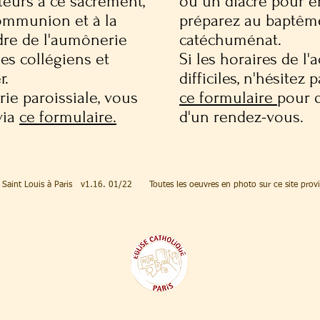
eurs à ce sacrement,
ou un diacre pour en
communion et à la
préparez au baptême
dre de l'aumônerie
catéchuménat.
les collégiens et
Si les horaires de l'
r.
difficiles, n'hésitez
ie paroissiale, vous
ce formulaire
pour 
via
ce formulaire
.
d'un rendez-vous.
l Saint Louis à Paris v1.16. 01/22 Toutes les oeuvres en photo sur ce site prov