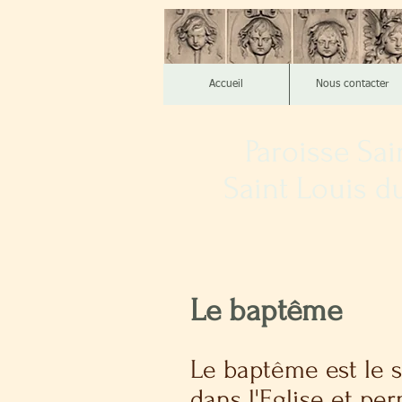
Accueil
Nous contacter
Paroisse Sai
Saint Louis d
Le baptême
Le baptême est le s
dans l'Eglise et per