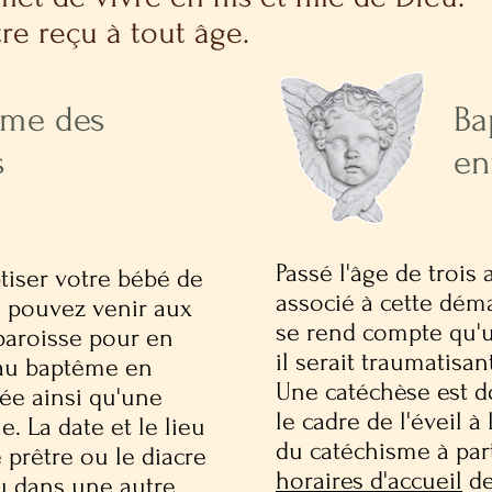
re reçu à tout âge.
ême des
Ba
s
en
Passé l'âge de trois a
ptiser votre bébé de
associé à cette dém
s pouvez venir aux
se rend compte qu'un
paroisse pour en
il serait traumatisan
 au baptême en
Une catéchèse est d
ée ainsi qu'une
le cadre de l'éveil à 
. La date et le lieu
du catéchisme à par
 prêtre ou le diacre
horaires d'accueil
de
ou dans une autre